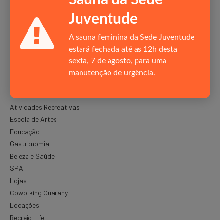
Juventude
A sauna feminina da Sede Juventude
estará fechada até as 12h desta
sexta, 7 de agosto, para uma
manutenção de urgência.
SERVIÇOS
Atividades Recreativas
Escola de Artes
Educação
Gastronomia
Beleza e Saúde
SPA
Lojas
Coworking Guarany
Locações
Recreio LIfe