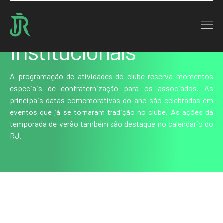
Home : Serviços
Institucionais
A programação de atividades do clube reserva momentos
especiais de confraternização para os associados. As
principais datas comemorativas do ano são celebradas em
eventos que já se tornaram tradição no clube. As ações da
temporada de verão também são destaque no calendário do
RJ.