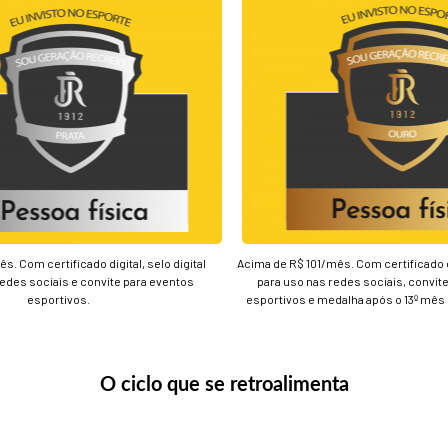
s. Com certificado digital, selo digital
Acima de R$ 101/mês. Com certificado dig
redes sociais e convite para eventos
para uso nas redes sociais, convit
esportivos.
esportivos e medalha após o 13º mês
O ciclo que se retroalimenta