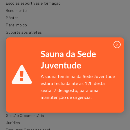
Escolas esportivas e formação
Rendimento
Máster
Paralímpico
Suporte aos atletas
Lazer
×
Esportes Radicais
Sauna da Sede
Geração Recreio
Códigos de Conduta
Juventude
O CLUBE
A sauna feminina da Sede Juventude
estará fechada até as 12h desta
Bandeira
sexta, 7 de agosto, para uma
Políticas do RJ
manutenção de urgência.
Hino do Clube
Estatuto Social
Gestão Orçamentária
Jurídico
Estrutura Organizacional