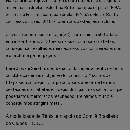
Nacional Infantojuvenil de Tênis com títulos nas categorias
individuais e duplas. Valentina Britto campeã duplas 14F GA,
Guilherme Ferrarini campeão duplas 14M GA e Heitor Souto
campeão simples 18M G1+ foram dos destaques do clube.
O evento aconteceu em Itajaí (SC), com mais de 550 atletas
entre 12 e 18 anos. O RJ levou na sua comissão 17 atletas,
conseguindo resultados mais expressivos comparados com
a sua última participação.
Para Giovani Serafin, coordenador do departamento de Tênis
do clube caxiense, o objetivo foi concluído. “Saímos da II
Etapa sem conseguir o topo do pódio, apesar de termos
destaques com atletas em segundo lugar, mas sabíamos que
poderíamos melhorar os resultados. Treinamos muito e
conseguimos atingir a meta”.
A modalidade de Tênis tem apoio do Comitê Brasileiro
de Clubes – CBC.