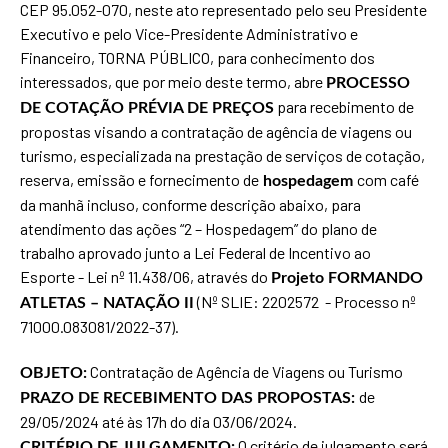
CEP 95.052-070, neste ato representado pelo seu Presidente
Executivo e pelo Vice-Presidente Administrativo e
Financeiro, TORNA PÚBLICO, para conhecimento dos
interessados, que por meio deste termo, abre
PROCESSO
para recebimento de
DE COTAÇÃO PRÉVIA DE PREÇOS
propostas visando a contratação de agência de viagens ou
turismo, especializada na prestação de serviços de cotação,
reserva, emissão e fornecimento de
com café
hospedagem
da manhã incluso,
conforme descrição abaixo,
para
atendimento das ações “2 – Hospedagem” do plano de
trabalho aprovado junto a Lei Federal de Incentivo ao
Esporte -
Lei nº 11.438/06
, através do
Projeto FORMANDO
(Nº SLIE: 2202572 - Processo nº
ATLETAS – NATAÇÃO II
71000.083081/2022-37
).
Contratação de Agência de Viagens ou Turismo
OBJETO:
de
PRAZO DE RECEBIMENTO DAS PROPOSTAS:
29/05/2024 até às 17h do dia 03/06/2024.
O critério de julgamento será
CRITÉRIO DE JULGAMENTO: