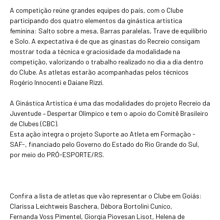
A competição reúne grandes equipes do país, com o Clube
participando dos quatro elementos da ginástica artística
feminina: Salto sobre a mesa, Barras paralelas, Trave de equilíbrio
e Solo. A expectativa é de que as ginastas do Recreio consigam
mostrar toda a técnica e graciosidade da modalidade na
competição, valorizando o trabalho realizado no dia a dia dentro
do Clube. As atletas estarão acompanhadas pelos técnicos
Rogério Innocenti e Daiane Rizzi.
A Ginástica Artística é uma das modalidades do projeto Recreio da
Juventude – Despertar Olímpico e tem o apoio do Comitê Brasileiro
de Clubes (CBC).
Esta ação integra o projeto Suporte ao Atleta em Formação -
SAF-, financiado pelo Governo do Estado do Rio Grande do Sul,
por meio do PRÓ-ESPORTE/RS.
Confira a lista de atletas que vão representar o Clube em Goiás:
Clarissa Leichtweis Baschera, Débora Bortolini Cunico,
Fernanda Voss Pimentel, Giorgia Piovesan Lisot, Helena de