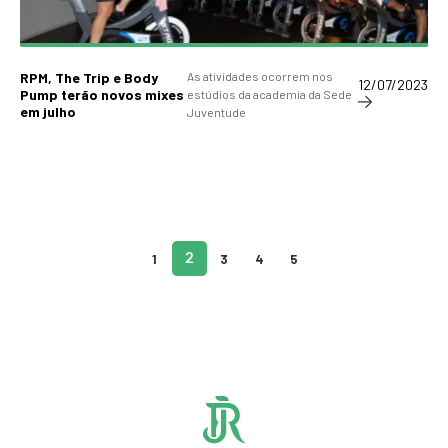
RPM, The Trip e Body
As atividades ocorrem nos
12/07/2023
Pump terão novos mixes
estúdios da academia da Sede
em julho
Juventude
1
2
3
4
5