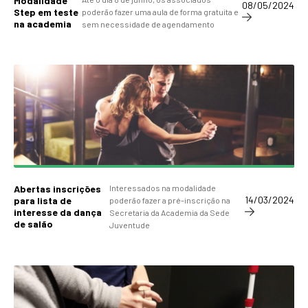
Modalidade
08/05/2024
Step em teste
poderão fazer uma aula de forma gratuita e
na academia
sem necessidade de agendamento
Abertas inscrições
Interessados na modalidade
14/03/2024
para lista de
poderão fazer a pré-inscrição na
interesse da dança
Secretaria da Academia da Sede
de salão
Juventude