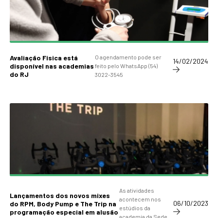
Avaliação Física está
O agendamento pode ser
14/02/2024
disponível nas academias
feito pelo WhatsApp (54)
do RJ
3022-3545
As atividades
Lançamentos dos novos mixes
acontecem nos
06/10/2023
do RPM, Body Pump e The Trip na
estúdios da
programação especial em alusão
academia da Sede