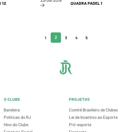
23/05/2019
 12
QUADRA PADEL 1
1
2
3
4
5
O CLUBE
PROJETOS
Bandeira
Comitê Brasileiro de Clubes
Políticas do RJ
Lei de Incentivo ao Esporte
Hino do Clube
Pró-esporte
Estatuto Social
Fiesporte