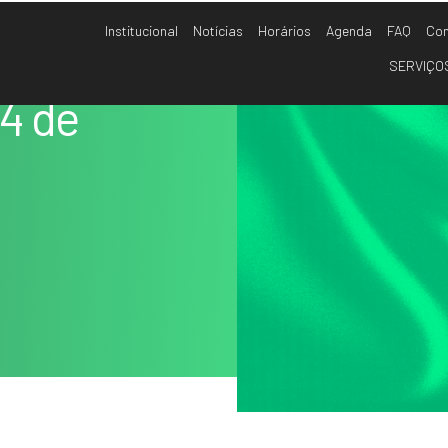
Institucional
Notícias
Horários
Agenda
FAQ
Con
SERVIÇO
14 de