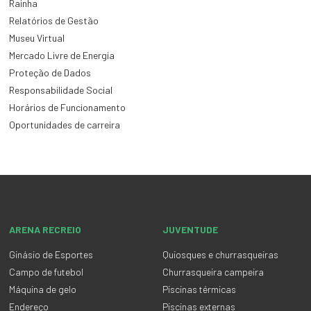
Rainha
Relatórios de Gestão
Museu Virtual
Mercado Livre de Energia
Proteção de Dados
Responsabilidade Social
Horários de Funcionamento
Oportunidades de carreira
ARENA RECREIO
JUVENTUDE
Ginásio de Esportes
Quiosques e churrasqueiras
Campo de futebol
Churrasqueira campeira
Máquina de gelo
Piscinas térmicas
Endereço
Piscinas externas