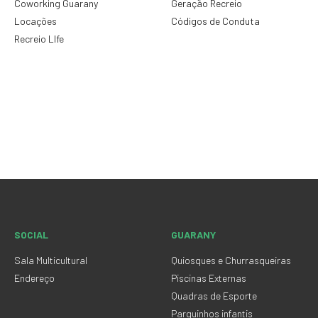
Coworking Guarany
Geração Recreio
Locações
Códigos de Conduta
Recreio LIfe
SOCIAL
GUARANY
Sala Multicultural
Quiosques e Churrasqueiras
Endereço
Piscinas Externas
Quadras de Esporte
Parquinhos infantis