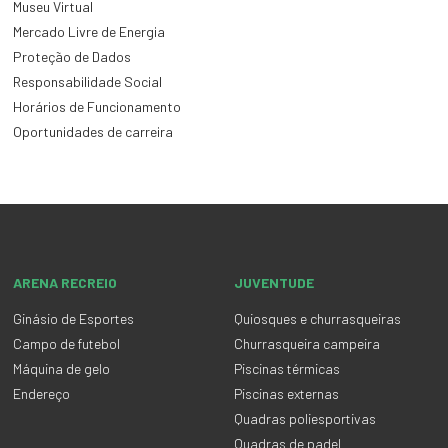
Museu Virtual
Mercado Livre de Energia
Proteção de Dados
Responsabilidade Social
Horários de Funcionamento
Oportunidades de carreira
ARENA RECREIO
JUVENTUDE
Ginásio de Esportes
Quiosques e churrasqueiras
Campo de futebol
Churrasqueira campeira
Máquina de gelo
Piscinas térmicas
Endereço
Piscinas externas
Quadras poliesportivas
Quadras de padel