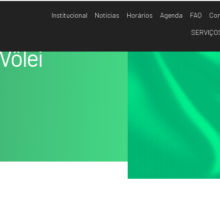
Institucional
Notícias
Horários
Agenda
FAQ
Con
SERVIÇO
Vôlei