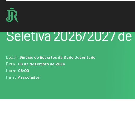
Home : Agenda
Seletiva 2026/2027 de 
Local:
Ginásio de Esportes da Sede Juventude
Data:
06 de dezembro de 2026
Hora:
08:00
Para:
Associados