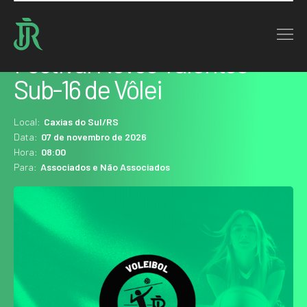
Home : Agenda
Festival Novos Talentos
Sub-16 de Vôlei
Local:
Caxias do Sul/RS
Data:
07 de novembro de 2026
Hora:
08:00
Para:
Associados e Não Associados