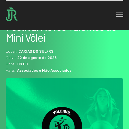
Home : Agenda
Festival Novos Talentos de
Mini Vôlei
Local:
CAXIAS DO SUL/RS
Data:
22 de agosto de 2026
Hora:
08:00
Para:
Associados e Não Associados