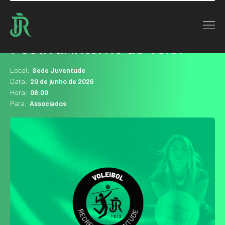
Home : Agenda
Festival Interno de Vôlei
Local:
Sede Juventude
Data:
20 de junho de 2026
Hora:
08:00
Para:
Associados