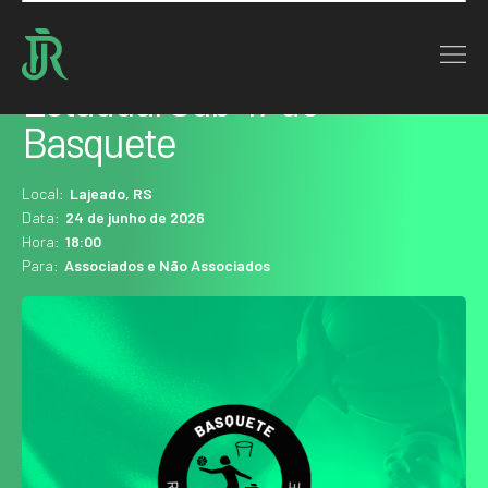
Home : Agenda
Estadual Sub-17 de
Basquete
Local:
Lajeado, RS
Data:
24 de junho de 2026
Hora:
18:00
Para:
Associados e Não Associados