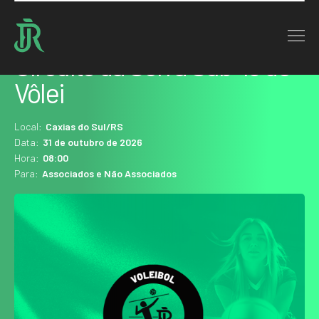
Home : Agenda
Circuito da Serra Sub-16 de
Vôlei
Local:
Caxias do Sul/RS
Data:
31 de outubro de 2026
Hora:
08:00
Para:
Associados e Não Associados