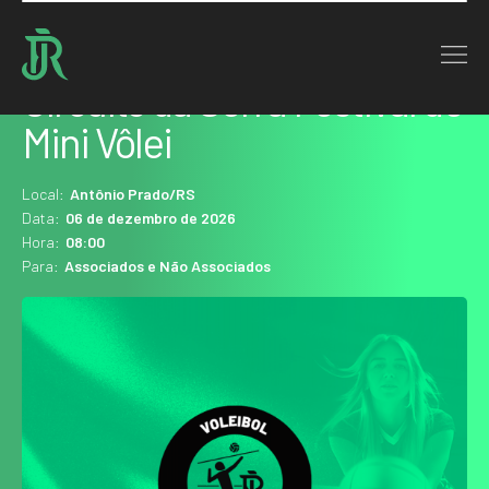
Home : Agenda
Circuito da Serra Festival de
Mini Vôlei
Local:
Antônio Prado/RS
Data:
06 de dezembro de 2026
Hora:
08:00
Para:
Associados e Não Associados