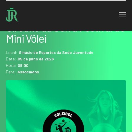
Home : Agenda
Circuito da Serra Festival de
Mini Vôlei
Local:
Ginásio de Esportes da Sede Juventude
Data:
05 de julho de 2026
Hora:
08:00
Para:
Associados