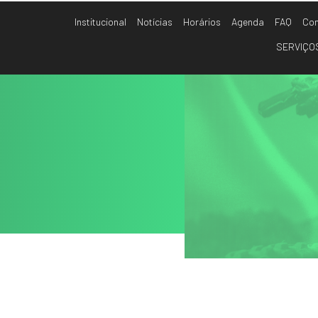
Institucional
Notícias
Horários
Agenda
FAQ
Con
SERVIÇO