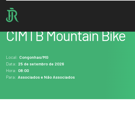
Home : Agenda
CIMTB Mountain Bike
Local:
Congonhas/MG
Data:
25 de setembro de 2026
Hora:
08:00
Para:
Associados e Não Associados