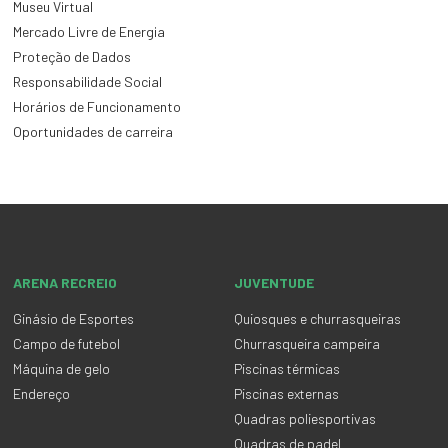
Museu Virtual
Mercado Livre de Energia
Proteção de Dados
Responsabilidade Social
Horários de Funcionamento
Oportunidades de carreira
ARENA RECREIO
JUVENTUDE
Ginásio de Esportes
Quiosques e churrasqueiras
Campo de futebol
Churrasqueira campeira
Máquina de gelo
Piscinas térmicas
Endereço
Piscinas externas
Quadras poliesportivas
Quadras de padel