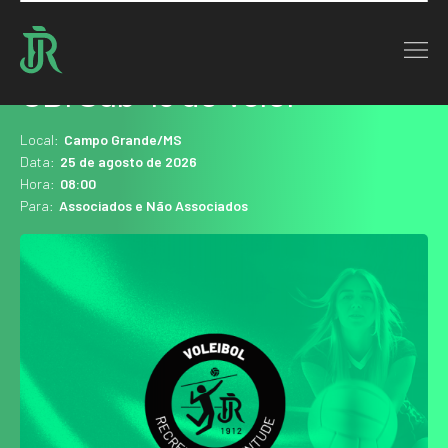
Home : Agenda
CBI Sub-16 de Vôlei
Local:
Campo Grande/MS
Data:
25 de agosto de 2026
Hora:
08:00
Para:
Associados e Não Associados