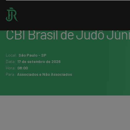
Home : Agenda
CBI Brasil de Judô Jún
Local:
São Paulo - SP
Data:
17 de setembro de 2026
Hora:
08:00
Para:
Associados e Não Associados