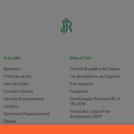
O CLUBE
PROJETOS
Bandeira
Comitê Brasileiro de Clubes
Políticas do RJ
Lei de Incentivo ao Esporte
Hino do Clube
Pró-esporte
Estatuto Social
Fiesporte
Gestão Orçamentária
Certificação Portaria ME nº
115/2018
Jurídico
Tocha dos Jogos Pan-
Estrutura Organizacional
Americanos 2007
Rainha
Relatórios de Gestão