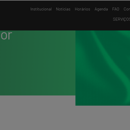
Institucional
Notícias
Horários
Agenda
FAQ
Con
SERVIÇO
ior