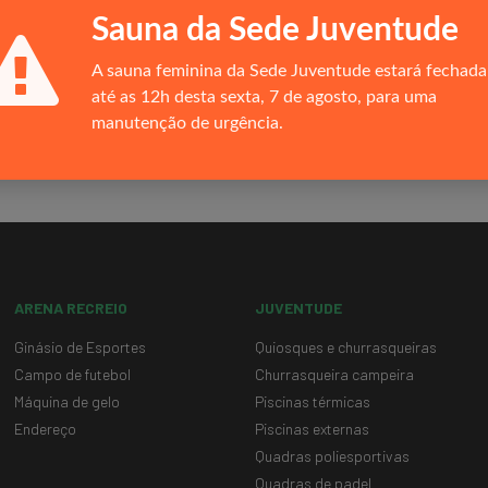
Museu Virtual
Sauna da Sede Juventude
Mercado Livre de Energia
Proteção de Dados
A sauna feminina da Sede Juventude estará fechada
Responsabilidade Social
até as 12h desta sexta, 7 de agosto, para uma
Horários de Funcionamento
manutenção de urgência.
Oportunidades de carreira
ARENA RECREIO
JUVENTUDE
Ginásio de Esportes
Quiosques e churrasqueiras
Campo de futebol
Churrasqueira campeira
Máquina de gelo
Piscinas térmicas
Endereço
Piscinas externas
Quadras poliesportivas
Quadras de padel