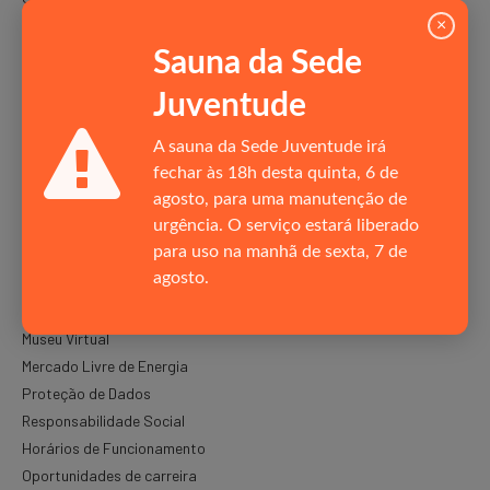
×
O CLUBE
Sauna da Sede
Bandeira
Juventude
Políticas do RJ
A sauna da Sede Juventude irá
Hino do Clube
fechar às 18h desta quinta, 6 de
Estatuto Social
agosto, para uma manutenção de
Gestão Orçamentária
urgência. O serviço estará liberado
Jurídico
para uso na manhã de sexta, 7 de
Estrutura Organizacional
agosto.
Rainha
Relatórios de Gestão
Museu Virtual
Mercado Livre de Energia
Proteção de Dados
Responsabilidade Social
Horários de Funcionamento
Oportunidades de carreira