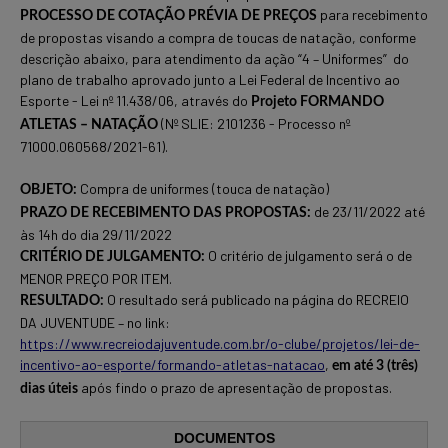
para recebimento
PROCESSO DE COTAÇÃO PRÉVIA DE PREÇOS
de propostas visando a compra de toucas de natação,
conforme
descrição abaixo,
para atendimento da ação “4 – Uniformes” do
plano de trabalho aprovado junto a Lei Federal de Incentivo ao
Esporte -
Lei nº 11.438/06
, através do
Projeto FORMANDO
(Nº SLIE:
2101236
- Processo nº
ATLETAS – NATAÇÃO
71000.060568/2021-61
).
Compra de uniformes (touca de natação)
OBJETO:
de 23/11/2022 até
PRAZO DE RECEBIMENTO DAS PROPOSTAS:
às 14h do dia 29/11/2022
O critério de julgamento será o de
CRITÉRIO DE JULGAMENTO:
MENOR PREÇO POR ITEM.
O resultado será publicado na página do RECREIO
RESULTADO:
DA JUVENTUDE – no link:
https://www.recreiodajuventude.com.br/o-clube/projetos/lei-de-
incentivo-ao-esporte/formando-atletas-natacao
,
em até 3 (três)
após findo o prazo de apresentação de propostas.
dias úteis
DOCUMENTOS