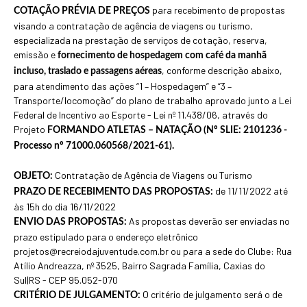
para recebimento de propostas
COTAÇÃO PRÉVIA DE PREÇOS
visando a contratação de agência de viagens ou turismo,
especializada na prestação de serviços de cotação, reserva,
emissão e
fornecimento de hospedagem com café da manhã
, conforme descrição abaixo,
incluso, traslado e passagens aéreas
para atendimento das ações “1 – Hospedagem” e “3 –
Transporte/locomoção” do plano de trabalho aprovado junto a Lei
Federal de Incentivo ao Esporte - Lei nº 11.438/06, através do
Projeto
FORMANDO ATLETAS – NATAÇÃO (Nº SLIE: 2101236 -
Processo nº 71000.060568/2021-61).
Contratação de Agência de Viagens ou Turismo
OBJETO:
de 11/11/2022 até
PRAZO DE RECEBIMENTO DAS PROPOSTAS:
às 15h do dia 16/11/2022
As propostas deverão ser enviadas no
ENVIO DAS PROPOSTAS:
prazo estipulado para o endereço eletrônico
projetos@recreiodajuventude.com.br ou para a sede do Clube: Rua
Atílio Andreazza, nº 3525, Bairro Sagrada Família, Caxias do
Sul|RS - CEP 95.052-070
O critério de julgamento será o de
CRITÉRIO DE JULGAMENTO: