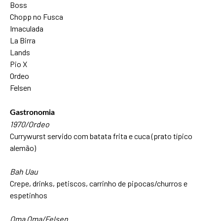
Boss
Chopp no Fusca
Imaculada
La Birra
Lands
Pio X
Ordeo
Felsen
Gastronomia
1970/Ordeo
Currywurst servido com batata frita e cuca (prato típico
alemão)
Bah Uau
Crepe, drinks, petiscos, carrinho de pipocas/churros e
espetinhos
Oma Oma/Felsen