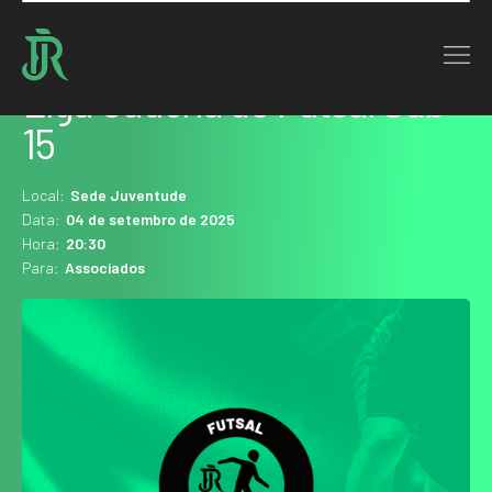
Home : Agenda
Liga Gaúcha de Futsal Sub-
15
Local:
Sede Juventude
Data:
04 de setembro de 2025
Hora:
20:30
Para:
Associados