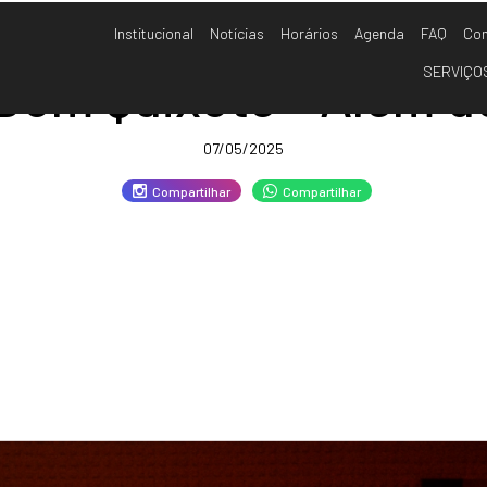
Institucional
Notícias
Horários
Agenda
FAQ
Con
SERVIÇO
 Dom Quixote - Além d
07/05/2025
Compartilhar
Compartilhar