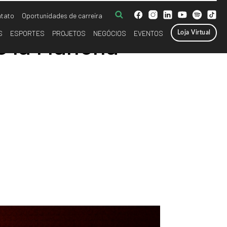
tato
Oportunidades de carreira
S
ESPORTES
PROJETOS
NEGÓCIOS
EVENTOS
Loja Virtual
e la Mancha