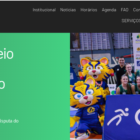
Institucional
Notícias
Horários
Agenda
FAQ
Con
SERVIÇO
são…
eio
o
disputa do