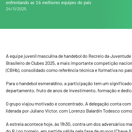
enfrentando as 16 melhores equipes do país
24/11/2025
A equipe juvenil masculina de handebol do Recreio da Juventude
Brasileiro de Clubes 2025, a mais importante competição naciona
(CBHb), consolidado como referência técnica e formativa no país
Para o handebol esmeraldino, a participação tem um significado 
departamento, fruto de anos de investimento, formação e dedica
O grupo viajou motivado e concentrado. A delegação conta com 
liderada por Juliano Victor, com Lorenzo Balardin Todesco com
A estreia acontece hoje, às 11h30, contra um dos adversários mai
do RJ no torneio, em partida válida pela fase de grupos (Chave 