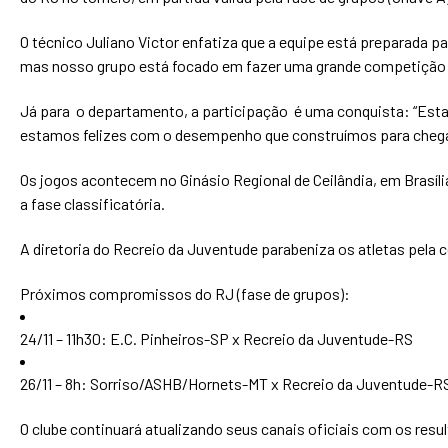
O técnico Juliano Victor enfatiza que a equipe está preparada 
mas nosso grupo está focado em fazer uma grande competição e 
Já para o departamento, a participação é uma conquista: “Estar 
estamos felizes com o desempenho que construímos para chega
Os jogos acontecem no Ginásio Regional de Ceilândia, em Brasíli
a fase classificatória.
A diretoria do Recreio da Juventude parabeniza os atletas pela c
Próximos compromissos do RJ (fase de grupos):
24/11 – 11h30: E.C. Pinheiros-SP x Recreio da Juventude-RS
26/11 – 8h: Sorriso/ASHB/Hornets-MT x Recreio da Juventude-R
O clube continuará atualizando seus canais oficiais com os res