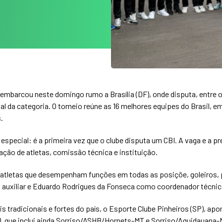
 embarcou neste domingo rumo a Brasília (DF), onde disputa, entre 
l da categoria. O torneio reúne as 16 melhores equipes do Brasil, e
.
especial: é a primeira vez que o clube disputa um CBI. A vaga e a 
ção de atletas, comissão técnica e instituição.
atletas que desempenham funções em todas as posiçõe, goleiros, p
o auxiliar e Eduardo Rodrigues da Fonseca como coordenador técnic
s tradicionais e fortes do país, o Esporte Clube Pinheiros (SP), apo
A), que inclui ainda Sorriso/ASHB/Hornets-MT e Sorriso/Aquidauana-