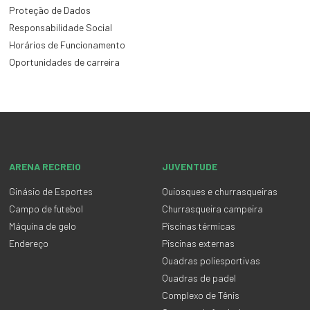
Proteção de Dados
Responsabilidade Social
Horários de Funcionamento
Oportunidades de carreira
ARENA RECREIO
JUVENTUDE
Ginásio de Esportes
Quiosques e churrasqueiras
Campo de futebol
Churrasqueira campeira
Máquina de gelo
Piscinas térmicas
Endereço
Piscinas externas
Quadras poliesportivas
Quadras de padel
Complexo de Tênis