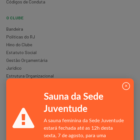
Códigos de Conduta
O CLUBE
Bandeira
Políticas do RJ
Hino do Clube
Estatuto Social
Gestão Orçamentária
Jurídico
Estrutura Organizacional
Rainha
×
Relatórios de Gestão
Sauna da Sede
Museu Virtual
Juventude
Mercado Livre de Energia
Proteção de Dados
A sauna feminina da Sede Juventude
Responsabilidade Social
estará fechada até as 12h desta
Horários de Funcionamento
sexta, 7 de agosto, para uma
Oportunidades de carreira