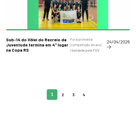
Sub-14 do Vôlei do Recreio da
Foi a primeira
24/04/2026
Juventude termina em 4° lugar
competição do ano
na Copa RS
realizada pela FGV
1
2
3
4