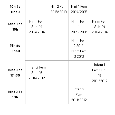
10h às
Mini 2 Fem
Mini 4 Fem
M
11h30
2018/2019
2014/2015
2
Mirim Fem
Mirim Fem
Mirim Fem
M
13h30 às
Sub-14
1
Sub-14
15h
2013/2014
2015/2016
2013/2014
2
Mirim Fem
M
15h às
2 2014
16h30
Mirim Fem
M
3 2013
Infantil
Infantil Fem
15h30 às
Fem Sub-
Sub-16
17h30
16
2014/2012
2011/2012
Infantil
16h30 às
Fem
18h
2011/2012
2