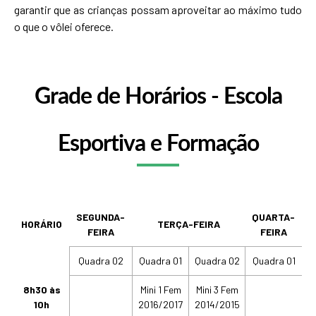
garantir que as crianças possam aproveitar ao máximo tudo
o que o vôlei oferece.
Grade de Horários - Escola
Esportiva e Formação
SEGUNDA-
QUARTA-
Q
HORÁRIO
TERÇA-FEIRA
FEIRA
FEIRA
Quadra 02
Quadra 01
Quadra 02
Quadra 01
Q
8h30 às
Mini 1 Fem
Mini 3 Fem
M
10h
2016/2017
2014/2015
2