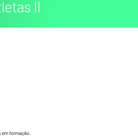
etas II
as em formação.