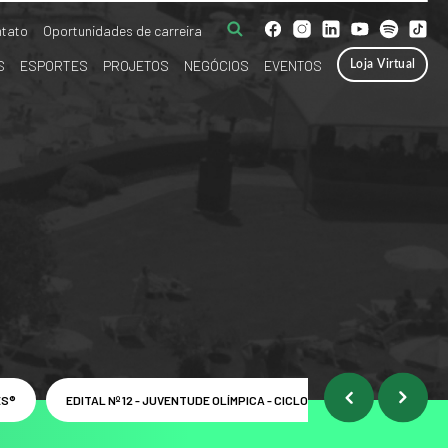
tato
Oportunidades de carreira
S
ESPORTES
PROJETOS
NEGÓCIOS
EVENTOS
Loja Virtual
ES®
EDITAL Nº 12 - JUVENTUDE OLÍMPICA - CICLO 2025-2028
EDIT