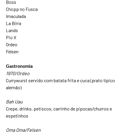
Boss
Chopp no Fusca
Imaculada
La Birra
Lands
Pio X
Ordeo
Felsen
Gastronomia
1970/Ordeo
Currywurst servido com batata frita e cuca (prato típico
alemão)
Bah Uau
Crepe, drinks, petiscos, carrinho de pipocas/churros e
espetinhos
Oma Oma/Felsen