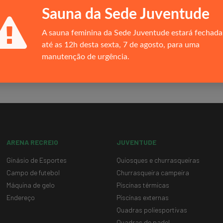
Museu Virtual
Sauna da Sede Juventude
Mercado Livre de Energia
Proteção de Dados
A sauna feminina da Sede Juventude estará fechada
Responsabilidade Social
até as 12h desta sexta, 7 de agosto, para uma
Horários de Funcionamento
manutenção de urgência.
Oportunidades de carreira
ARENA RECREIO
JUVENTUDE
Ginásio de Esportes
Quiosques e churrasqueiras
Campo de futebol
Churrasqueira campeira
Máquina de gelo
Piscinas térmicas
Endereço
Piscinas externas
Quadras poliesportivas
Quadras de padel