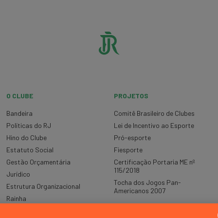
O CLUBE
PROJETOS
Bandeira
Comitê Brasileiro de Clubes
Políticas do RJ
Lei de Incentivo ao Esporte
Hino do Clube
Pró-esporte
Estatuto Social
Fiesporte
Gestão Orçamentária
Certificação Portaria ME nº
115/2018
Jurídico
Tocha dos Jogos Pan-
Estrutura Organizacional
Americanos 2007
Rainha
Relatórios de Gestão