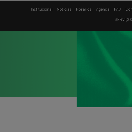
Institucional
Notícias
Horários
Agenda
FAQ
Con
SERVIÇO