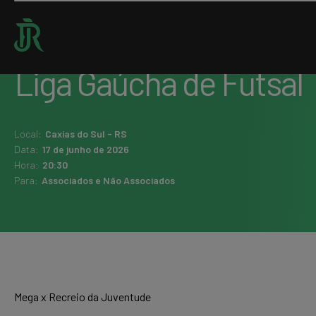
Home : Agenda
Liga Gaúcha de Futsal
Local:
Caxias do Sul - RS
Data:
17 de junho de 2026
Hora:
20:30
Para:
Associados e Não Associados
Mega x Recreio da Juventude