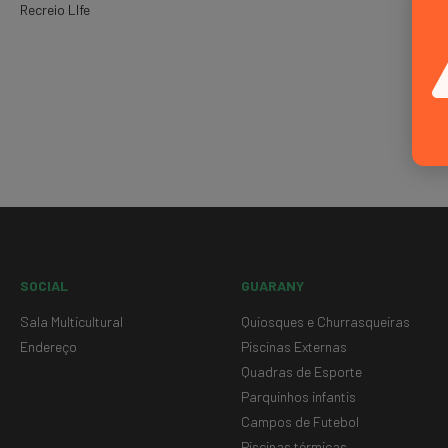
Recreio LIfe
SOCIAL
GUARANY
Sala Multicultural
Quiosques e Churrasqueiras
Endereço
Piscinas Externas
Quadras de Esporte
Parquinhos infantis
Campos de Futebol
Piscinas térmicas