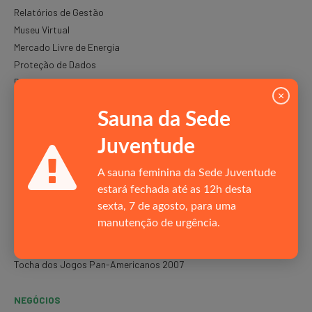
Relatórios de Gestão
Museu Virtual
Mercado Livre de Energia
Proteção de Dados
Responsabilidade Social
×
Horários de Funcionamento
Sauna da Sede
Oportunidades de carreira
Juventude
PROJETOS
A sauna feminina da Sede Juventude
Comitê Brasileiro de Clubes
estará fechada até as 12h desta
Lei de Incentivo ao Esporte
sexta, 7 de agosto, para uma
Pró-esporte
manutenção de urgência.
Fiesporte
Certificação Portaria ME nº 115/2018
Tocha dos Jogos Pan-Americanos 2007
NEGÓCIOS